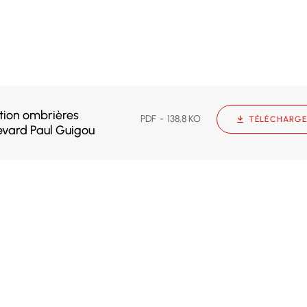
ion ombrières
PDF
138,8 KO
TÉLÉCHARGE
evard Paul Guigou