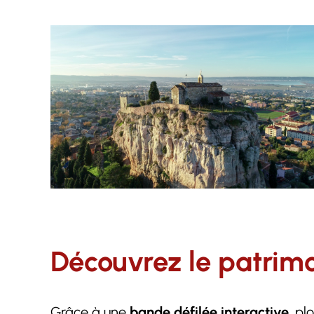
Découvrez le patrim
Grâce à une
bande défilée interactive
, pl