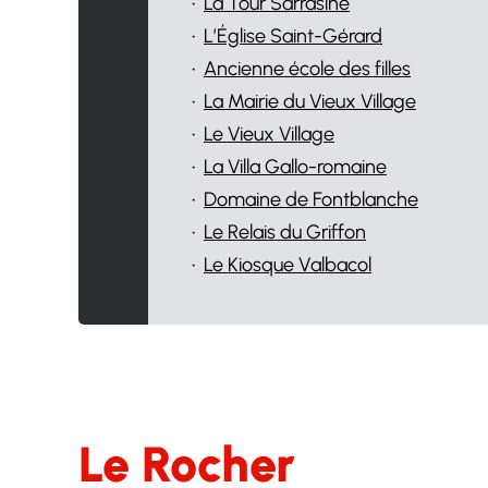
•
La Tour Sarrasine
•
L’Église Saint-Gérard
•
Ancienne école des filles
•
La Mairie du Vieux Village
•
Le Vieux Village
•
La Villa Gallo-romaine
•
Domaine de Fontblanche
•
Le Relais du Griffon
•
Le Kiosque Valbacol
Le Rocher