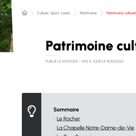
Patrimoine culturel
Culture, Sport, Loisirs
Patrimoine
Patrimoine cul
PUBLIÉ LE
11/10/2024
– MIS À JOUR LE
15/10/2025
Sommaire
•
Le Rocher
•
La Chapelle Notre-Dame-de-Vie