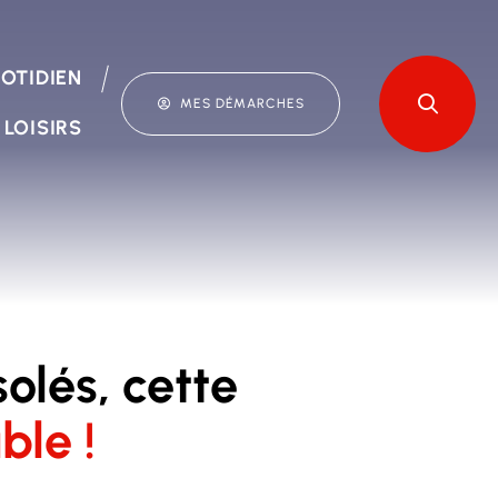
OTIDIEN
MES DÉMARCHES
 LOISIRS
lés, cette
ble !