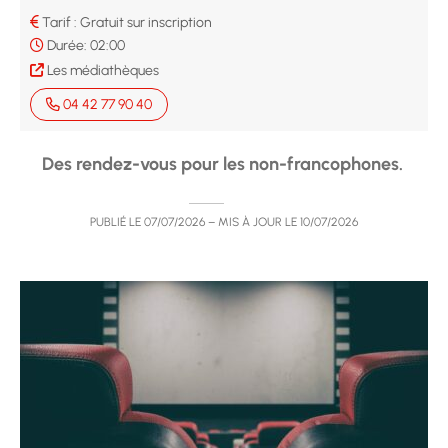
Tarif : Gratuit sur inscription
Durée:
02:00
Les médiathèques
04 42 77 90 40
Des rendez-vous pour les non-francophones.
PUBLIÉ LE
07/07/2026
– MIS À JOUR LE
10/07/2026