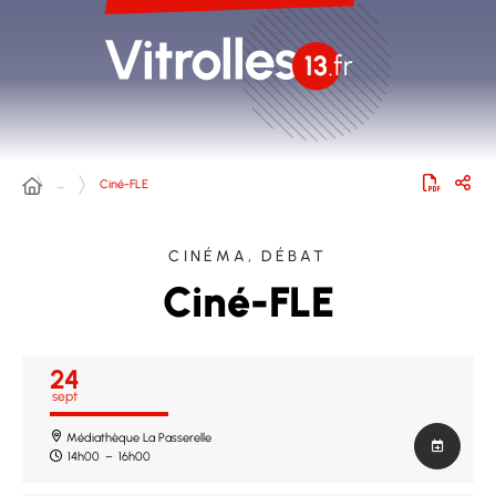
…
Ciné-FLE
CINÉMA, DÉBAT
Ciné-FLE
24
sept
Médiathèque La Passerelle
14h00
–
16h00