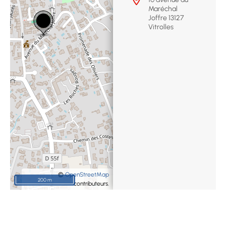
Maréchal
Joffre 13127
Vitrolles
©
OpenStreetMap
200 m
contributeurs.